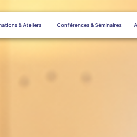
ations & Ateliers
Conférences & Séminaires
A