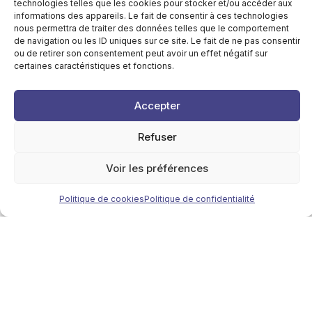
technologies telles que les cookies pour stocker et/ou accéder aux
informations des appareils. Le fait de consentir à ces technologies
PUBLIC CIBLE
nous permettra de traiter des données telles que le comportement
À qui s’adresse ce
de navigation ou les ID uniques sur ce site. Le fait de ne pas consentir
ou de retirer son consentement peut avoir un effet négatif sur
séminaire
certaines caractéristiques et fonctions.
Accepter
Médecins Généralistes
Refuser
Voir les préférences
Politique de cookies
Politique de confidentialité
Assistants Médecine Générale
Département de Médecine Générale
Depuis 15 ans, le
de l’ULiège
et le
CFTF
s’associent pour proposer cette
formation annuelle aux médecins généralistes.
Poser ma candidature