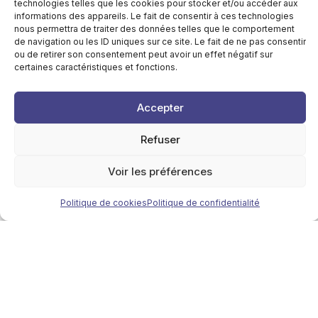
technologies telles que les cookies pour stocker et/ou accéder aux
informations des appareils. Le fait de consentir à ces technologies
PUBLIC CIBLE
nous permettra de traiter des données telles que le comportement
À qui s’adresse ce
de navigation ou les ID uniques sur ce site. Le fait de ne pas consentir
ou de retirer son consentement peut avoir un effet négatif sur
séminaire
certaines caractéristiques et fonctions.
Accepter
Médecins Généralistes
Refuser
Voir les préférences
Politique de cookies
Politique de confidentialité
Assistants Médecine Générale
Département de Médecine Générale
Depuis 15 ans, le
de l’ULiège
et le
CFTF
s’associent pour proposer cette
formation annuelle aux médecins généralistes.
Poser ma candidature